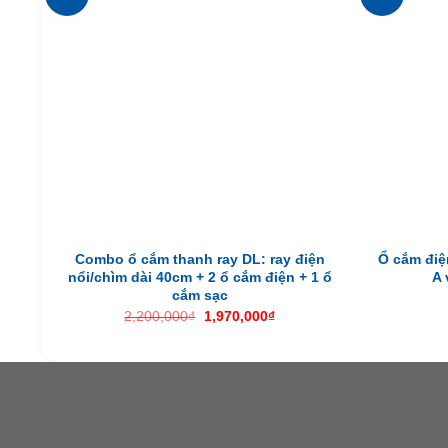
Combo ổ cắm thanh ray DL: ray điện
Ổ cắm điệ
nổi/chìm dài 40cm + 2 ổ cắm điện + 1 ổ
A 
cắm sạc
Giá
Giá
2,200,000
₫
1,970,000
₫
gốc
hiện
là:
tại
2,200,000₫.
là:
1,970,000₫.