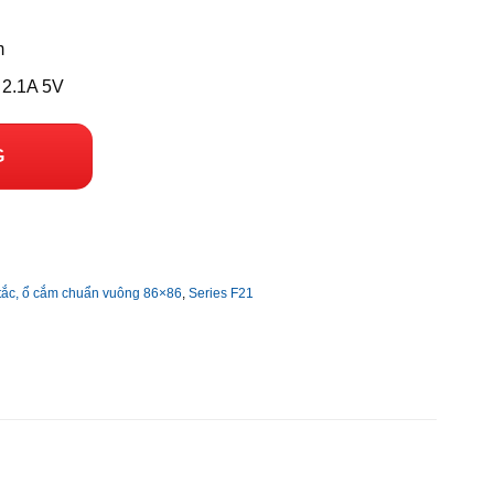
m
 2.1A 5V
G
tắc, ổ cắm chuẩn vuông 86×86
,
Series F21