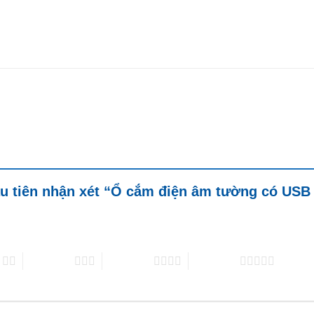
u tiên nhận xét “Ổ cắm điện âm tường có USB 
o
3 trên 5 sao
4 trên 5 sao
5 trên 5 sao