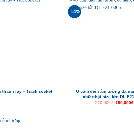
-14%
Ổ cắm điện âm tường đa nă
 thanh ray – Track socket
chữ nhật size lớn DL F2
Giá
210,000
₫
180,000
₫
gốc
là:
210,000₫.