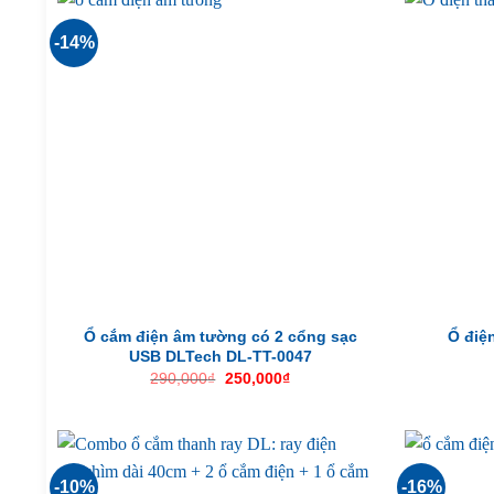
-14%
Ổ cắm điện âm tường có 2 cổng sạc
Ổ điện
USB DLTech DL-TT-0047
Giá
Giá
290,000
₫
250,000
₫
gốc
hiện
là:
tại
290,000₫.
là:
250,000₫.
-10%
-16%