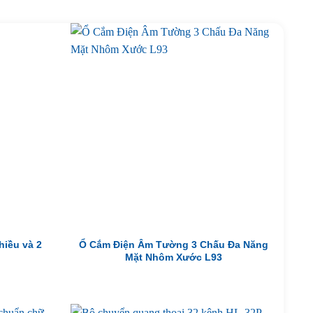
hiều và 2
Ổ Cắm Điện Âm Tường 3 Chấu Đa Năng
Mặt Nhôm Xước L93
iá
iện
i
:
0,000₫.