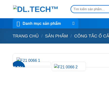
Skip
Tìm
to
kiếm:
content
Danh mục sản phẩm
TRANG CHỦ
/
SẢN PHẨM
/
CÔNG TẮC Ổ C
-13%