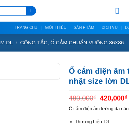
TRANG CHỦ
GIỚI THIỆU
SẢN PHẨM
DỊCH VỤ
D
ẮM DL
/
CÔNG TẮC, Ổ CẮM CHUẨN VUÔNG 86×86
Ổ cắm điện âm
nhật size lớn D
Giá
480,000
420,000
₫
₫
gốc
Ổ cắm điện âm tường đa năng
là:
480,000₫
Thương hiệu: DL