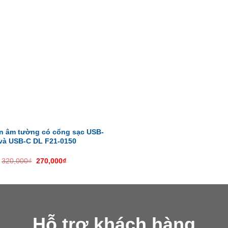
n âm tường có cổng sạc USB-
và USB-C DL F21-0150
Giá
Giá
320,000
₫
270,000
₫
gốc
hiện
là:
tại
320,000₫.
là:
270,000₫.
Hỗ trợ khách hàng