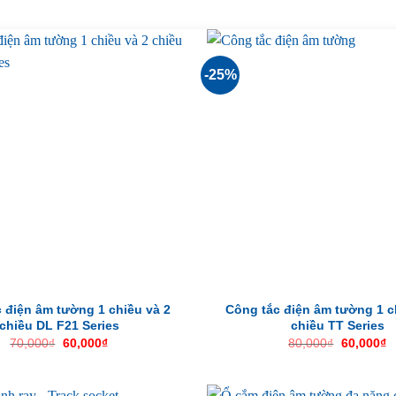
-25%
 điện âm tường 1 chiều và 2
Công tắc điện âm tường 1 c
chiều DL F21 Series
chiều TT Series
Giá
Giá
Giá
G
70,000
₫
60,000
₫
80,000
₫
60,000
₫
gốc
hiện
gốc
h
là:
tại
là:
tạ
70,000₫.
là:
80,000₫.
là
60,000₫.
6