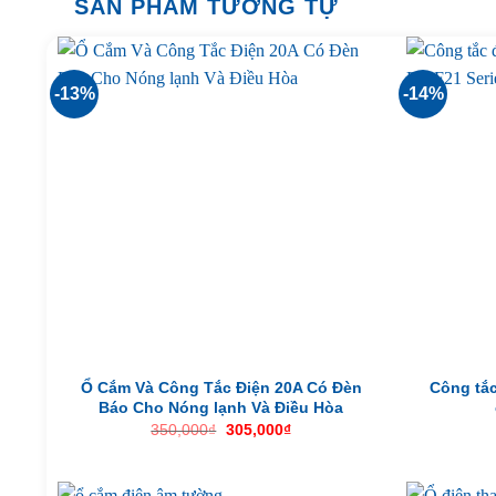
SẢN PHẨM TƯƠNG TỰ
-13%
-14%
Ổ Cắm Và Công Tắc Điện 20A Có Đèn
Công tắc
Báo Cho Nóng lạnh Và Điều Hòa
Giá
Giá
350,000
₫
305,000
₫
gốc
hiện
là:
tại
350,000₫.
là:
305,000₫.