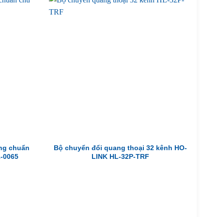
ng chuẩn
Bộ chuyển đổi quang thoại 32 kênh HO-
1-0065
LINK HL-32P-TRF
Giá
hiện
tại
là:
180,000₫.