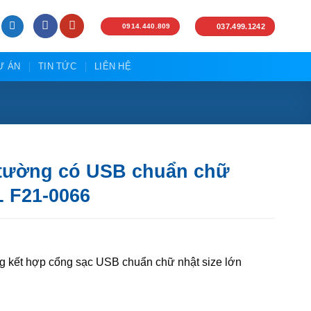
0914.440.809
037.499.1242
Ự ÁN
TIN TỨC
LIÊN HỆ
 tường có USB chuẩn chữ
L F21-0066
Giá
hiện
 kết hợp cổng sạc USB chuẩn chữ nhật size lớn
tại
.
là:
420,000₫.