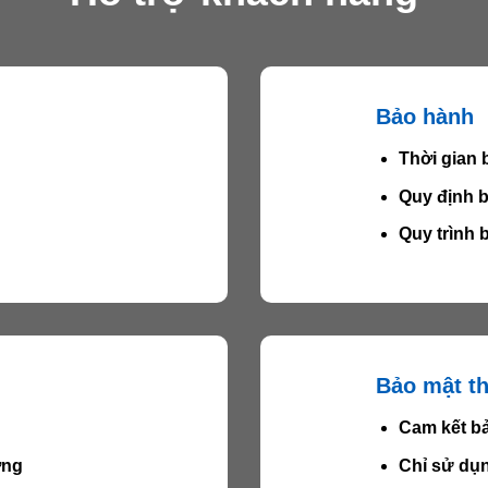
Bảo hành
Thời gian 
Quy định b
Quy trình
Bảo mật th
Cam kết bả
ợng
Chỉ sử dụ