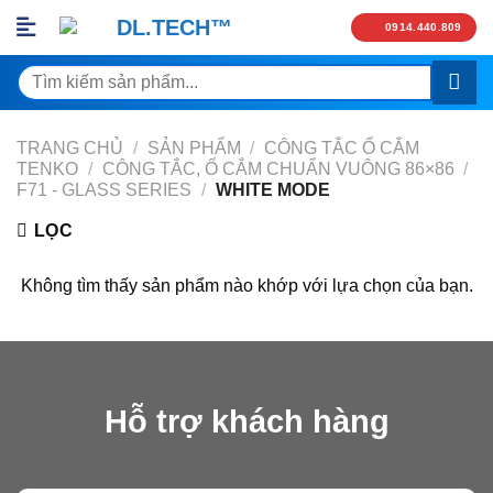
Skip
0914.440.809
to
content
Tìm
kiếm:
TRANG CHỦ
/
SẢN PHẨM
/
CÔNG TẮC Ổ CẮM
TENKO
/
CÔNG TẮC, Ổ CẮM CHUẨN VUÔNG 86×86
/
F71 - GLASS SERIES
/
WHITE MODE
LỌC
Không tìm thấy sản phẩm nào khớp với lựa chọn của bạn.
Hỗ trợ khách hàng