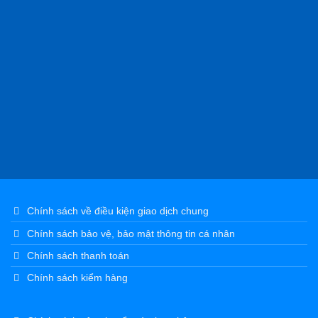
HỆ THỐNG SIÊU THỊ THIẾT BỊ ĐIỆN TỬ DL.TECH
Địa Chỉ: 358 Giải Phóng, Phường Liệt, Thanh Xuân,
HN
Hotline: 0914.440.809
Hotline Kinh Doanh: 0374.991.242
Mail:
longtv0488@gmail.com