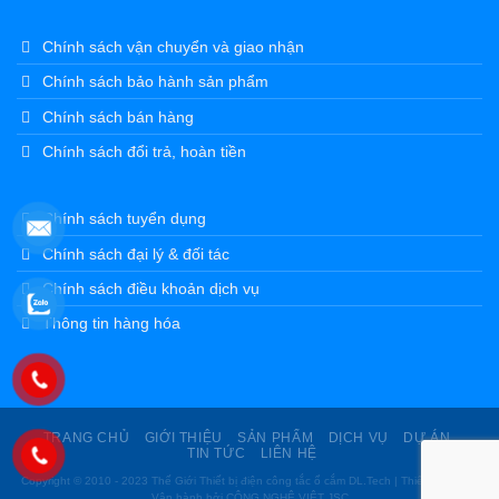
TRANG CHỦ
GIỚI THIỆU
SẢN PHẨM
DỊCH VỤ
DỰ ÁN
TIN TỨC
LIÊN HỆ
Copyright © 2010 - 2023 Thế Giới Thiết bị điện công tắc ổ cắm DL.Tech | Thiết kế web &
Vận hành bởi CÔNG NGHỆ VIỆT JSC