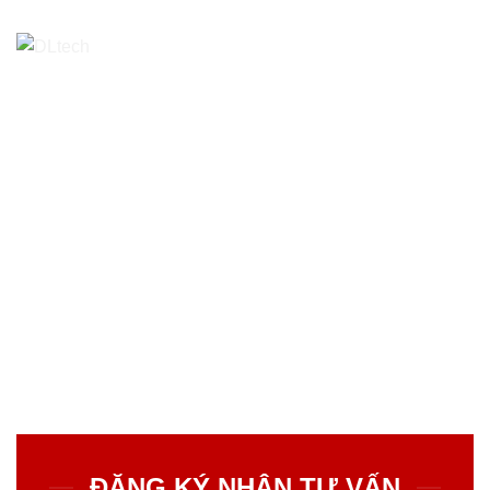
ĐĂNG KÝ NHẬN TƯ VẤN
Để có cơ hội được giảm trừ lên đến
20%
khi đặt mua hàng.