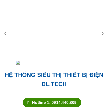
DL.TECH
Hotline 1: 0914.440.809
Hotline 2: 0374.991.242
www.duclongtech.com
HỆ THỐNG SIÊU THỊ THIẾT BỊ ĐIỆN TỬ DL.TECH