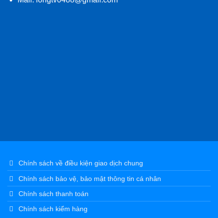
Chính sách về điều kiện giao dịch chung
Chính sách bảo vệ, bảo mật thông tin cá nhân
Chính sách thanh toán
Chính sách kiểm hàng
Chính sách vận chuyển và giao nhận
Chính sách bảo hành sản phẩm
Chính sách bán hàng
Chính sách đổi trả, hoàn tiền
Chính sách tuyển dụng
Chính sách đại lý & đối tác
Chính sách điều khoản dịch vụ
Thông tin hàng hóa