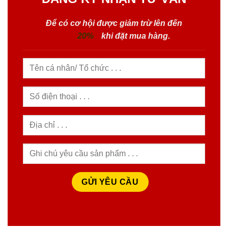
HỆ THỐNG SIÊU THỊ THIẾT BỊ ĐIỆN