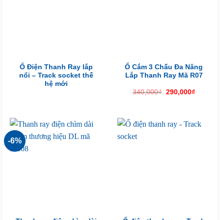
Ổ Điện Thanh Ray lắp
Ổ Cắm 3 Chấu Đa Năng
nổi – Track socket thế
Lắp Thanh Ray Mã R07
hệ mới
Giá
Giá
340,000
₫
290,000
₫
gốc
hiện
là:
tại
340,000₫.
là:
290,000
-6%