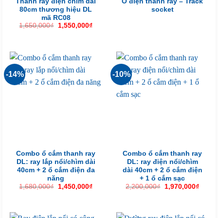
Thanh ray điện chìm dài
Ổ điện thanh ray – Track
80cm thương hiệu DL
socket
mã RC08
Giá
Giá
1,650,000
₫
1,550,000
₫
gốc
hiện
là:
tại
1,650,000₫.
là:
1,550,000₫.
-14%
-10%
Combo ổ cắm thanh ray
Combo ổ cắm thanh ray
DL: ray lắp nổi/chìm dài
DL: ray điện nổi/chìm
40cm + 2 ổ cắm điện đa
dài 40cm + 2 ổ cắm điện
năng
+ 1 ổ cắm sạc
Giá
Giá
Giá
Giá
1,680,000
₫
1,450,000
₫
2,200,000
₫
1,970,000
₫
gốc
hiện
gốc
hiện
là:
tại
là:
tại
1,680,000₫.
là:
2,200,000₫.
là:
1,450,000₫.
1,970