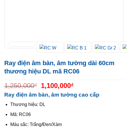
Ray điện âm bàn, âm tường dài 60cm
thương hiệu DL mã RC06
Giá
Giá
1,250,000
1,100,000
₫
₫
gốc
hiện
là:
tại
Ray điện âm bàn, âm tường cao cấp
1,250,000₫.
là:
1,100,000₫.
Thương hiệu: DL
Mã: RC06
Màu sắc: Trắng/Đen/Xám