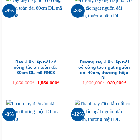
-6%
-8%
Ray điện lắp nổi có
Đường ray điện lắp nổi
công tắc an toàn dài
có công tắc ngắt nguồn
80cm DL mã RN08
dài 40cm, thương hiệu
DL
Giá
Giá
Giá
Giá
1,650,000
₫
1,550,000
₫
1,000,000
₫
920,000
₫
gốc
hiện
gốc
hiện
là:
tại
là:
tại
1,650,000₫.
là:
1,000,000₫.
là:
1,550,000₫.
920,00
-8%
-12%