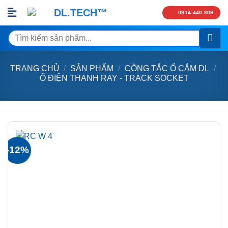
Skip
0914.440.809
to
content
Tìm
kiếm:
TRANG CHỦ
/
SẢN PHẨM
/
CÔNG TẮC Ổ CẮM DL
/
Ổ ĐIỆN THANH RAY - TRACK SOCKET
-12%