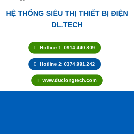
HỆ THỐNG SIÊU THỊ THIẾT BỊ ĐIỆN
DL.TECH
Hotline 1: 0914.440.809
Hotline 2: 0374.991.242
www.duclongtech.com