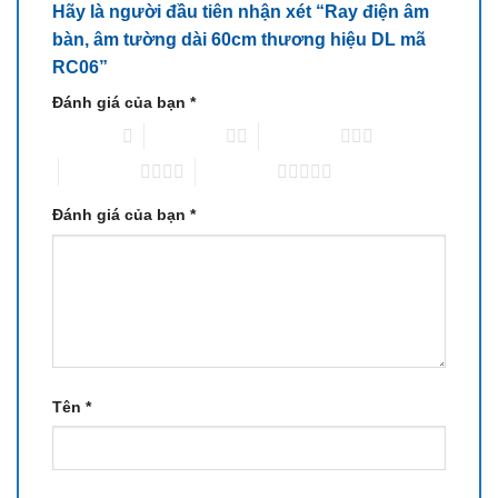
Hãy là người đầu tiên nhận xét “Ray điện âm
bàn, âm tường dài 60cm thương hiệu DL mã
RC06”
Đánh giá của bạn
*
1 trên 5 sao
2 trên 5 sao
3 trên 5 sao
4 trên 5 sao
5 trên 5 sao
Đánh giá của bạn
*
Tên
*