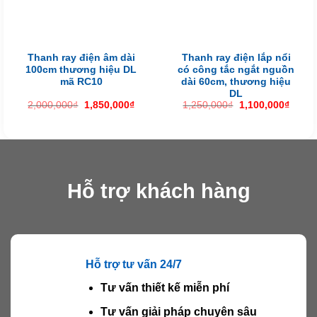
Thanh ray điện âm dài
Thanh ray điện lắp nổi
100cm thương hiệu DL
có công tắc ngắt nguồn
mã RC10
dài 60cm, thương hiệu
DL
Giá
Giá
Giá
Giá
2,000,000
₫
1,850,000
₫
1,250,000
₫
1,100,000
₫
gốc
hiện
gốc
hiện
là:
tại
là:
tại
2,000,000₫.
là:
1,250,000₫.
là:
1,850,000₫.
1,100
Hỗ trợ khách hàng
Hỗ trợ tư vấn 24/7
Tư vấn thiết kế miễn phí
Tư vấn giải pháp chuyên sâu