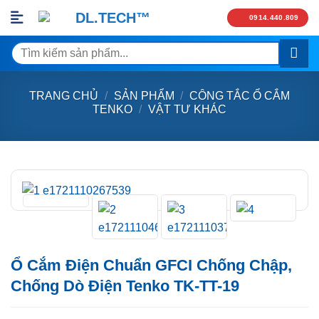
Skip
0914.440.809
to
content
Tìm
kiếm:
TRANG CHỦ
/
SẢN PHẨM
/
CÔNG TẮC Ổ CẮM
TENKO
/
VẬT TƯ KHÁC
Ổ Cắm Điện Chuẩn GFCI Chống Chập,
Chống Dò Điện Tenko TK-TT-19