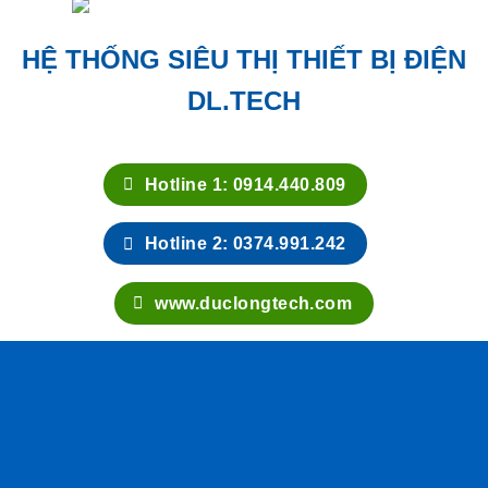
HỆ THỐNG SIÊU THỊ THIẾT BỊ ĐIỆN
DL.TECH
Hotline 1: 0914.440.809
Hotline 2: 0374.991.242
www.duclongtech.com