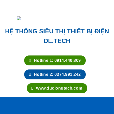
HỆ THỐNG SIÊU THỊ THIẾT BỊ ĐIỆN
DL.TECH
Hotline 1: 0914.440.809
Hotline 2: 0374.991.242
www.duclongtech.com