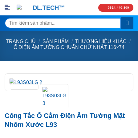
Skip
0914.440.809
to
content
Tìm
kiếm:
TRANG CHỦ
/
SẢN PHẨM
/
THƯƠNG HIỆU KHÁC
/
Ổ ĐIỆN ÂM TƯỜNG CHUẨN CHỮ NHẬT 116×74
Công Tắc Ổ Cắm Điện Âm Tường Mặt
Nhôm Xước L93