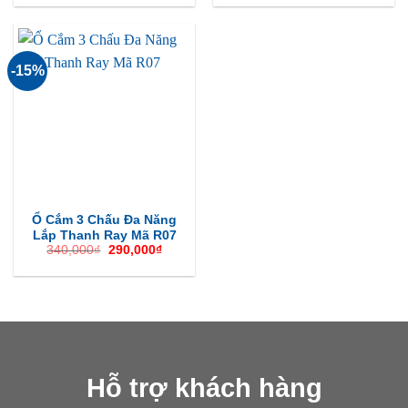
1,500,000₫.
là:
3,900,000₫.
là:
1,200,000₫.
3,500
-15%
Ổ Cắm 3 Chấu Đa Năng
Lắp Thanh Ray Mã R07
Giá
Giá
340,000
₫
290,000
₫
gốc
hiện
là:
tại
340,000₫.
là:
290,000₫.
Hỗ trợ khách hàng