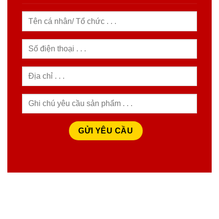
HỆ THỐNG SIÊU THỊ THIẾT BỊ ĐIỆN
DL.TECH