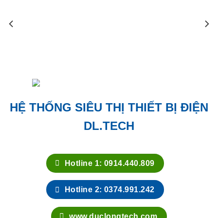
Hotline 1: 0914.440.809
Hotline 2: 0374.991.242
www.duclongtech.com
HỆ THỐNG SIÊU THỊ THIẾT BỊ ĐIỆN TỬ DL.TECH
Địa Chỉ: 358 Giải Phóng, Phường Liệt, Thanh Xuân,
HN
Hotline: 0914.440.809