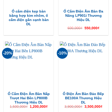
Ổ cắm điện kẹp bàn
Ổ Cắm Điện Âm Bàn Đa
bằng hợp kim nhôm, ổ
Năng LP901i Thương
cắm điện gắn cạnh bàn
Hiệu DL
DL
Giá
Giá
600,000
₫
550,000
₫
gốc
hiện
là:
tại
600,000₫.
là:
550,000
-20%
-10%
Ổ Cắm Điện Âm Bàn Nắp
Ổ Điện Âm Bàn Đảo Bếp
Trượt Hai Bên LP800B
BE100A Thương Hiệu
Thương Hiệu DL
DL
Giá
Giá
Giá
Giá
1,500,000
₫
1,200,000
₫
3,900,000
₫
3,500,000
₫
gốc
hiện
gốc
hiện
là:
tại
là:
tại