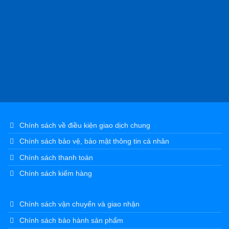
Chính sách kiểm hàng
Chính sách vận chuyển và giao nhận
Chính sách bảo hành sản phẩm
Chính sách bán hàng
Chính sách đổi trả, hoàn tiền
Chính sách tuyển dụng
Chính sách đại lý & đối tác
Chính sách điều khoản dịch vụ
Thông tin hàng hóa
TRANG CHỦ
GIỚI THIỆU
SẢN PHẨM
DỊCH VỤ
DỰ ÁN