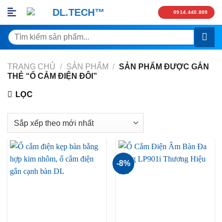
Skip
0914.440.809
to
content
Tìm
kiếm:
TRANG CHỦ
/
SẢN PHẨM
/
SẢN PHẨM ĐƯỢC GẮN
THẺ “Ổ CẮM ĐIỆN ĐÔI”
LỌC
-8%