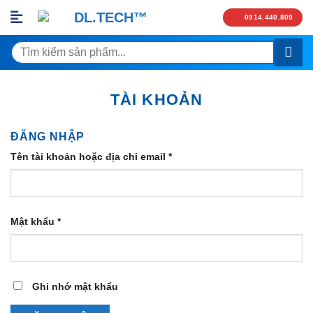
Skip
0914.440.809
to
content
Tìm
kiếm:
TÀI KHOẢN
ĐĂNG NHẬP
Tên tài khoản hoặc địa chỉ email
*
Mật khẩu
*
Ghi nhớ mật khẩu