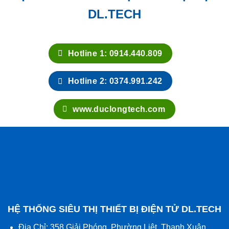
DL.TECH
Hotline 1: 0914.440.809
Hotline 2: 0374.991.242
www.duclongtech.com
HỆ THỐNG SIÊU THỊ THIẾT BỊ ĐIỆN TỬ DL.TECH
Địa Chỉ: 358 Giải Phóng, Phường Liệt, Thanh Xuân,